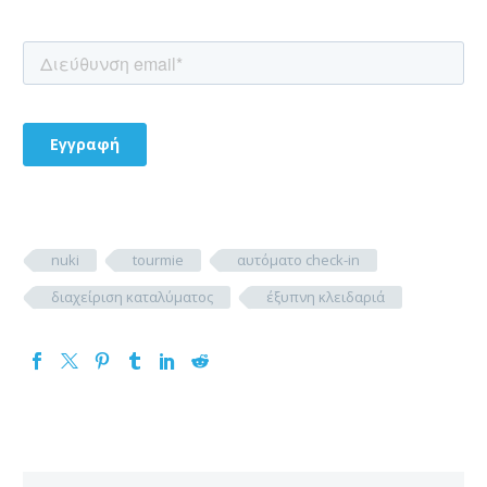
nuki
tourmie
αυτόματο check-in
διαχείριση καταλύματος
έξυπνη κλειδαριά