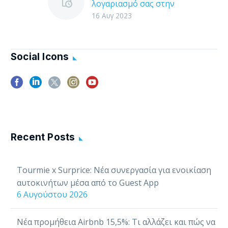
λογαριασμό σας στην
Tourmie
16 Αυγ 2023
H Tourmie συνδέεται
με το λογισμικό της
Lodgify, για να σας
Social Icons
βοηθάει να
διαχειρίζεστε, να
εξυπηρετείτε και να
αλληλεπιδράτε με…
Recent Posts
Tourmie x Surprice: Νέα συνεργασία για ενοικίαση
αυτοκινήτων μέσα από το Guest App
6 Αυγούστου 2026
Νέα προμήθεια Airbnb 15,5%: Τι αλλάζει και πώς να