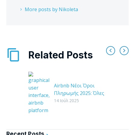
More posts by Nikoleta
Related Posts
Airbnb Νέοι Όροι
Πληρωμής 2025: Όλες
οι αλλαγές που
14 Ιούλ 2025
επηρεάζουν τους
οικοδεσπότες
Από τις 8 Σεπτεμβρίου
2025, τίθενται σε ισχύ
Recent Posts