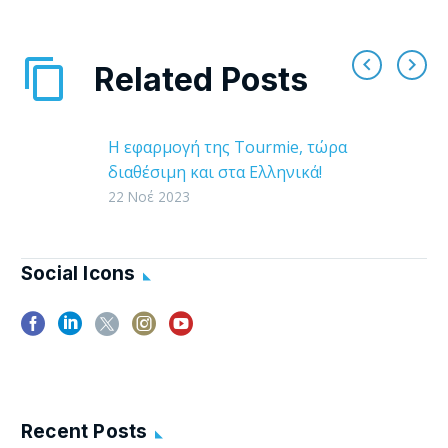
Related Posts
Η εφαρμογή της Tourmie, τώρα
διαθέσιμη και στα Ελληνικά!
Η εφαρμογή της Tourmie έγινε
22 Νοέ 2023
διαθέσιμη και στα Ελληνικά!
Αυτό σημαίνει ότι πλέον
μπορείτε να επιλέξετε τα
Social Icons
Ελληνικά, ως την…
Recent Posts