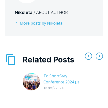
Nikoleta
/ ABOUT AUTHOR
More posts by Nikoleta
Related Posts
Το ShortStay
Conference 2024 με
μία ματιά
16 Φεβ 2024
Με επιτυχία
πραγματοποιήθηκε το
ShortStay Conference