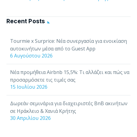
καθημερινής
19 Σεπ 2025
λειτουργίας με
Recent Posts
έξυπνα
εργαλεία:
Ψηφιακή
Tourmie x Surprice: Νέα συνεργασία για ενοικίαση
μετάβαση για
αυτοκινήτων μέσα από το Guest App
ξενοδοχεία»
6 Αυγούστου 2026
Η καθημερινή
λειτουργία
Νέα προμήθεια Airbnb 15,5%: Τι αλλάζει και πώς να
ενός
προσαρμόσετε τις τιμές σας
ξενοδοχείου
15 Ιουλίου 2026
δεν είναι ποτέ
απλή υπόθεση.
Δωρεάν σεμινάρια για διαχειριστές BnB ακινήτων
Από τη
σε Ηράκλειο & Χανιά Κρήτης
διαχείριση
30 Απριλίου 2026
κρατήσεων και
τη συνεχή
επικοινωνία