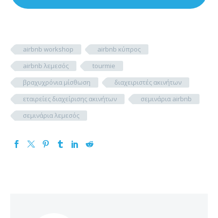
airbnb workshop
airbnb κύπρος
airbnb λεμεσός
tourmie
βραχυχρόνια μίσθωση
διαχειριστές ακινήτων
εταιρείες διαχείρισης ακινήτων
σεμινάρια airbnb
σεμινάρια λεμεσός