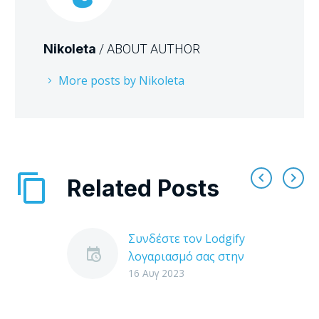
Nikoleta
/ ABOUT AUTHOR
More posts by Nikoleta
Related Posts
Συνδέστε τον Lodgify
λογαριασμό σας στην
Tourmie
16 Αυγ 2023
H Tourmie συνδέεται
με το λογισμικό της