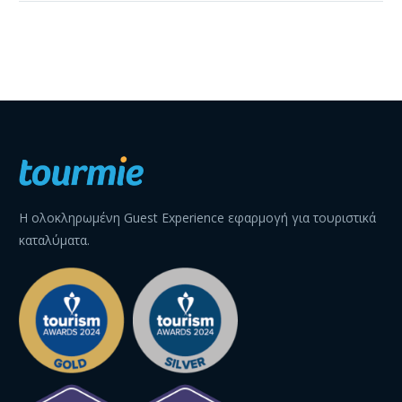
Lodgify, για να σας
βοηθάει να
διαχειρίζεστε, να
εξυπηρετείτε και να
αλληλεπιδράτε με…
Η ολοκληρωμένη Guest Experience εφαρμογή για τουριστικά
καταλύματα.