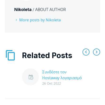
Nikoleta
/ ABOUT AUTHOR
More posts by Nikoleta
Related Posts
Συνδέστε τον
Hostaway λογαριασμό
σας στην Tourmie
26 Οκτ 2022
H Tourmie συνδέεται
με το λογισμικό της
Hostaway, για να σας