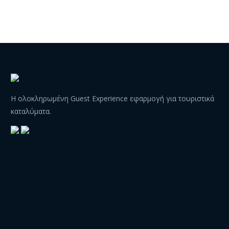
βοηθάει να
διαχειρίζεστε, να
εξυπηρετείτε και να
αλληλεπιδράτε με…
Η ολοκληρωμένη Guest Experience εφαρμογή για τουριστικά
καταλύματα.