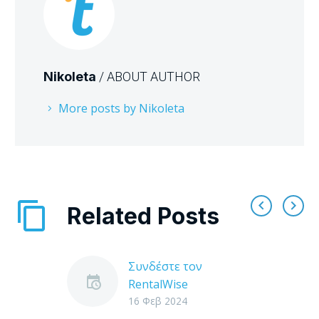
Nikoleta
/ ABOUT AUTHOR
More posts by Nikoleta
Related Posts
Συνδέστε τον
RentalWise
λογαριασμό σας στην
16 Φεβ 2024