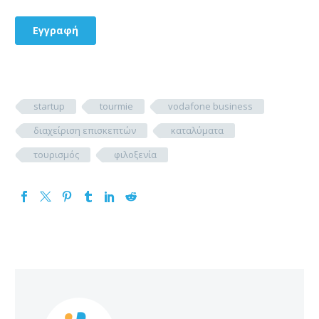
startup
tourmie
vodafone business
διαχείριση επισκεπτών
καταλύματα
τουρισμός
φιλοξενία