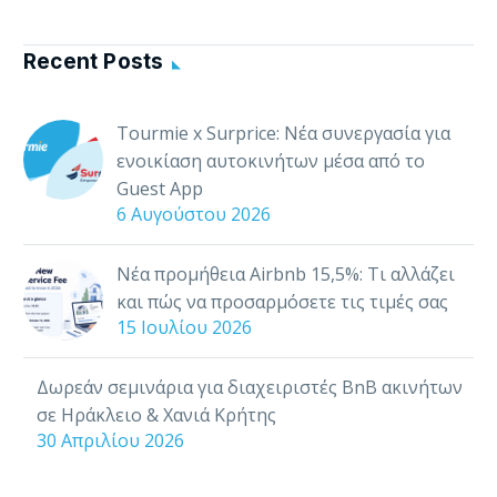
Tourmie
H Tourmie συνδέεται
με το λογισμικό της
Recent Posts
RentalWise, για να σας
βοηθάει να
Tourmie x Surprice: Νέα συνεργασία για
διαχειρίζεστε, να
ενοικίαση αυτοκινήτων μέσα από το
εξυπηρετείτε και να
Guest App
αλληλεπιδράτε με…
6 Αυγούστου 2026
Νέα προμήθεια Airbnb 15,5%: Τι αλλάζει
και πώς να προσαρμόσετε τις τιμές σας
15 Ιουλίου 2026
Δωρεάν σεμινάρια για διαχειριστές BnB ακινήτων
σε Ηράκλειο & Χανιά Κρήτης
30 Απριλίου 2026