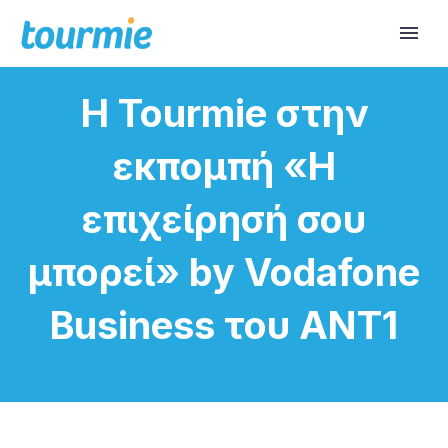
Η Tourmie στην
εκπομπή «Η
επιχείρησή σου
μπορεί» by Vodafone
Business του ANT1