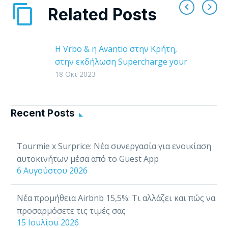
Related Posts
Η Vrbo & η Avantio στην Κρήτη,
στην εκδήλωση Supercharge your
success in 2024!
18 Οκτ 2023
Οι παγκόσμιες
εταιρείες VRBO & Avantio έρχονται
στην Κρήτη μετά από
Recent Posts
πρόσκληση του STAMA Greece,
του Συνδέσμου Εταιρειών
Tourmie x Surprice: Νέα συνεργασία για ενοικίαση
Βραχυχρόνιας Μίσθωσης
αυτοκινήτων μέσα από το Guest App
Ακινήτων, για να ενημερώσουν…
6 Αυγούστου 2026
Νέα προμήθεια Airbnb 15,5%: Τι αλλάζει και πώς να
προσαρμόσετε τις τιμές σας
15 Ιουλίου 2026