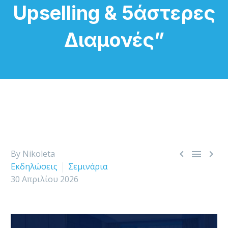
Upselling & 5άστερες
Διαμονές”



By Nikoleta
Εκδηλώσεις
Σεμινάρια
30 Απριλίου 2026