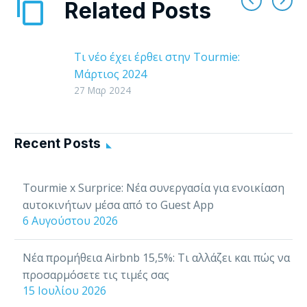
Related Posts
Τι νέο έχει έρθει στην Tourmie:
Μάρτιος 2024
Καλώς ήρθατε στα νέα της
27 Μαρ 2024
Tourmie! Αυτός ο μήνας έχει
φέρει μια σειρά από σημαντικές
αλλαγές και βελτιώσεις στην
Recent Posts
πλατφόρμα…
Tourmie x Surprice: Νέα συνεργασία για ενοικίαση
αυτοκινήτων μέσα από το Guest App
6 Αυγούστου 2026
Νέα προμήθεια Airbnb 15,5%: Τι αλλάζει και πώς να
προσαρμόσετε τις τιμές σας
15 Ιουλίου 2026