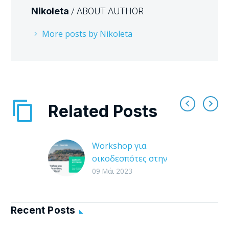
Nikoleta
/ ABOUT AUTHOR
More posts by Nikoleta
Related Posts
Workshop για
οικοδεσπότες στην
Αθήνα!
09 Μάι 2023
Είστε ιδιοκτήτης ή
διαχειριστής
ακινήτου
Recent Posts
βραχυχρόνιας