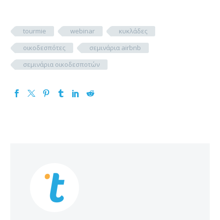
tourmie
webinar
κυκλάδες
οικοδεσπότες
σεμινάρια airbnb
σεμινάρια οικοδεσποτών