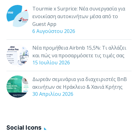
μίσθωσης στην Αθήνα;
Tourmie x Surprice: Νέα συνεργασία για
Σας προσκαλούμε στο
ενοικίαση αυτοκινήτων μέσα από το
workshop για
Guest App
οικοδεσπότες που
6 Αυγούστου 2026
διοργανώνουμε μαζί
με την…
Νέα προμήθεια Airbnb 15,5%: Τι αλλάζει
και πώς να προσαρμόσετε τις τιμές σας
15 Ιουλίου 2026
Δωρεάν σεμινάρια για διαχειριστές BnB
ακινήτων σε Ηράκλειο & Χανιά Κρήτης
30 Απριλίου 2026
Social Icons