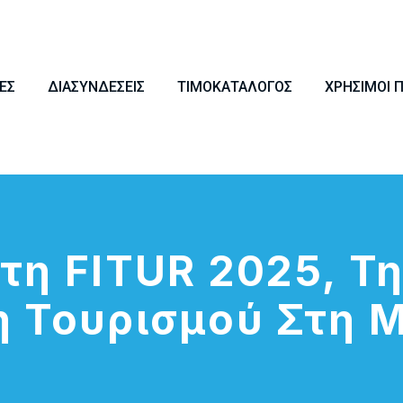
ΕΣ
ΔΙΑΣΥΝΔΈΣΕΙΣ
ΤΙΜΟΚΑΤΆΛΟΓΟΣ
ΧΡΉΣΙΜΟΙ 
Στη FITUR 2025, Τ
 Τουρισμού Στη 