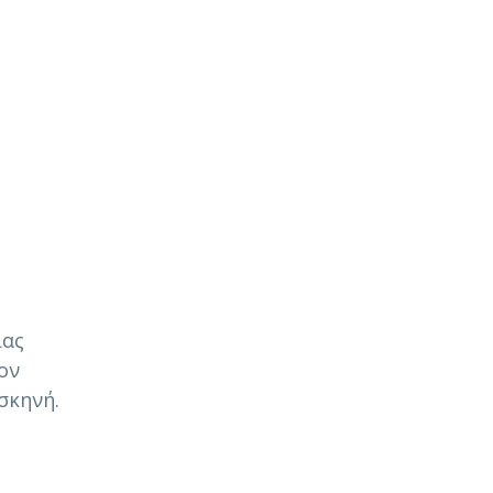
ίας
ον
σκηνή.