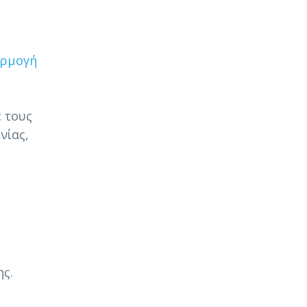
αρμογή
 τους
νίας,
ης.