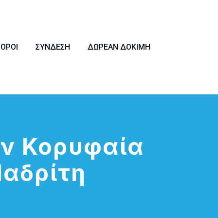
ΠΌΡΟΙ
ΣΎΝΔΕΣΗ
ΔΩΡΕΆΝ ΔΟΚΙΜΉ
ην Κορυφαία
Μαδρίτη