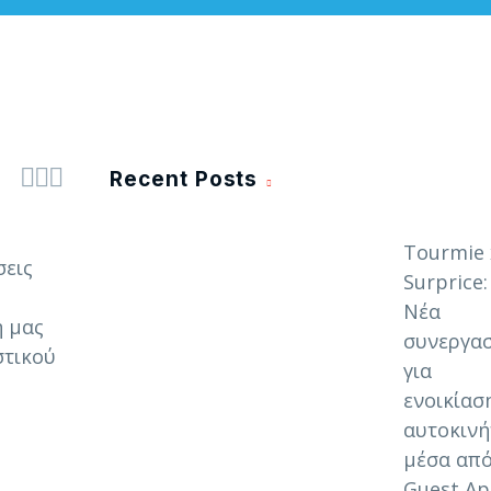



Recent Posts
Tourmie 
σεις
Surprice:
Νέα
ή μας
συνεργασ
στικού
για
ενοικίασ
αυτοκιν
μέσα από
Guest A