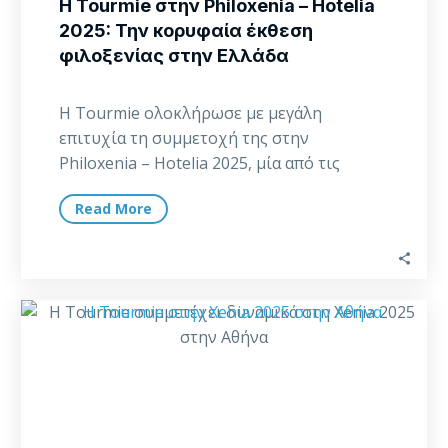
Η Tourmie στην Philoxenia – Hotelia
2025: Την κορυφαία έκθεση
φιλοξενίας στην Ελλάδα
Η Tourmie ολοκλήρωσε με μεγάλη
επιτυχία τη συμμετοχή της στην
Philoxenia – Hotelia 2025, μία από τις
σημαντικότερες εκθέσεις τουρισμού…
Read More
Η
Tourmie
συμμετέχει
δυναμικά
στη
Xenia