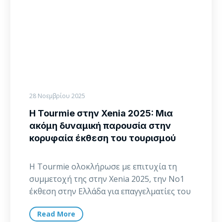
ακόμη
δυναμική
παρουσία
στην
κορυφαία
έκθεση
του
τουρισμού
28 Νοεμβρίου 2025
Η Tourmie στην Xenia 2025: Μια
ακόμη δυναμική παρουσία στην
κορυφαία έκθεση του τουρισμού
Η Tourmie ολοκλήρωσε με επιτυχία τη
συμμετοχή της στην Xenia 2025, την Νο1
έκθεση στην Ελλάδα για επαγγελματίες του
κλάδου…
Read More