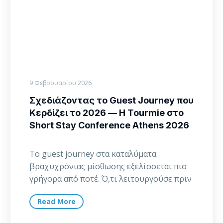
2026
—
Η
Tourmie
στο
Short
Stay
9 Φεβρουαρίου 2026
Conference
Σχεδιάζοντας το Guest Journey που
Athens
Κερδίζει το 2026 — Η Tourmie στο
2026
Short Stay Conference Athens 2026
Το guest journey στα καταλύματα
βραχυχρόνιας μίσθωσης εξελίσσεται πιο
γρήγορα από ποτέ. Ό,τι λειτουργούσε πριν
από λίγα χρόνια — βασικές…
Read More