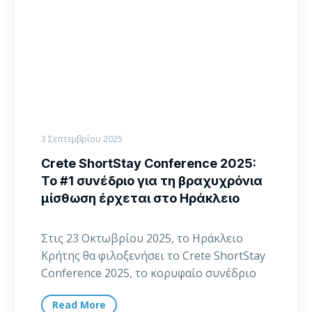
συνέδριο
για
τη
βραχυχρόνια
μίσθωση
έρχεται
στο
Ηράκλειο
3 Σεπτεμβρίου 2025
Crete ShortStay Conference 2025:
Το #1 συνέδριο για τη βραχυχρόνια
μίσθωση έρχεται στο Ηράκλειο
Στις 23 Οκτωβρίου 2025, το Ηράκλειο
Κρήτης θα φιλοξενήσει το Crete ShortStay
Conference 2025, το κορυφαίο συνέδριο
για τη βραχυχρόνια…
Read More