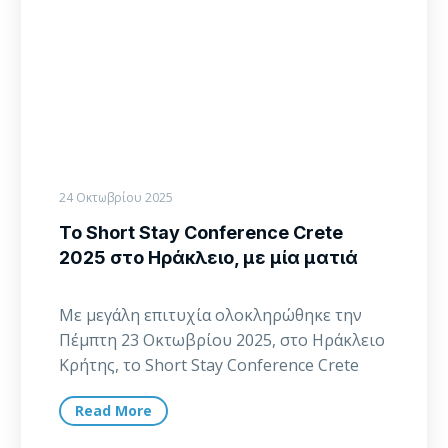
στο
Ηράκλειο,
με
μία
ματιά
24 Οκτωβρίου 2025
Το Short Stay Conference Crete
2025 στο Ηράκλειο, με μία ματιά
Με μεγάλη επιτυχία ολοκληρώθηκε την
Πέμπτη 23 Οκτωβρίου 2025, στο Ηράκλειο
Κρήτης, το Short Stay Conference Crete
2025, το δεύτερο…
Read More