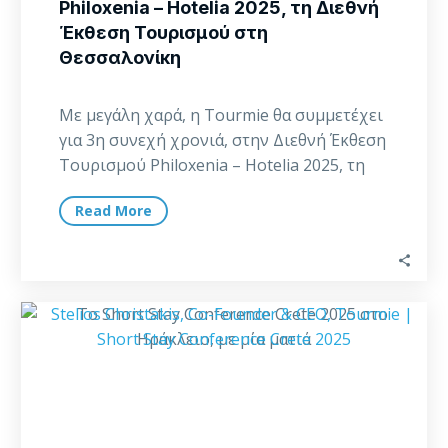
Philoxenia – Hotelia 2025, τη Διεθνή
Έκθεση Τουρισμού στη
Θεσσαλονίκη
Με μεγάλη χαρά, η Tourmie θα συμμετέχει
για 3η συνεχή χρονιά, στην Διεθνή Έκθεση
Τουρισμού Philoxenia – Hotelia 2025, τη
μεγαλύτερη…
Read More
Το
Short
Stay
Conference
Crete
2025