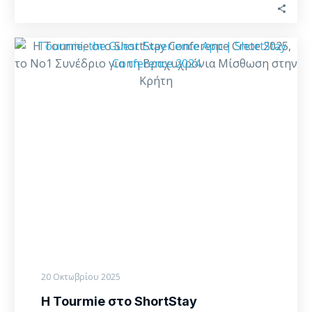
Η
Tourmie
στο
ShortStay
Conference
Crete
2025,
το
Νο1
Συνέδριο
για
τη
Βραχυχρόνια
Μίσθωση
20 Οκτωβρίου 2025
στην
Η Tourmie στο ShortStay
Κρήτη