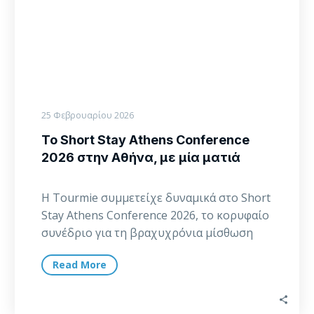
Αθήνα,
με
μία
ματιά
25 Φεβρουαρίου 2026
Το Short Stay Athens Conference
2026 στην Αθήνα, με μία ματιά
Η Tourmie συμμετείχε δυναμικά στο Short
Stay Athens Conference 2026, το κορυφαίο
συνέδριο για τη βραχυχρόνια μίσθωση
στην Ελλάδα, που…
Read More