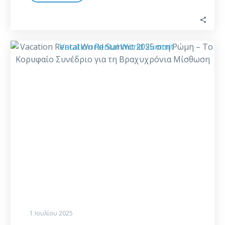
Vacation
Rental
World
Summit
2025
στη
Ρώμη
–
Το
Κορυφαίο
Συνέδριο
για
τη
Βραχυχρόνια
1 Ιουλίου 2025
Μίσθωση