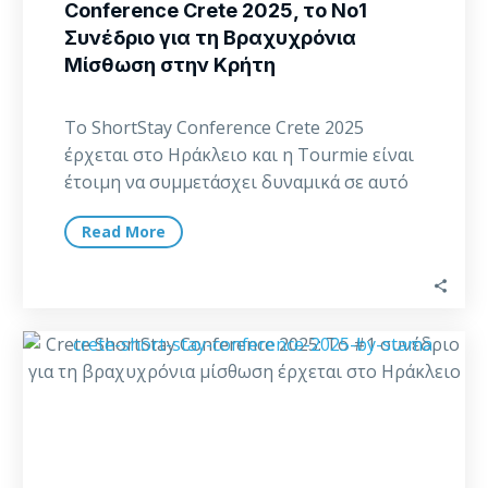
Conference Crete 2025, το Νο1
Συνέδριο για τη Βραχυχρόνια
Μίσθωση στην Κρήτη
Το ShortStay Conference Crete 2025
έρχεται στο Ηράκλειο και η Tourmie είναι
έτοιμη να συμμετάσχει δυναμικά σε αυτό
το κορυφαίο…
Read More
Crete
ShortStay
Conference
2025:
Το
#1