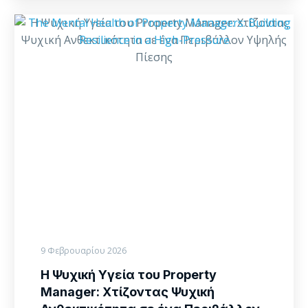
Η
Ψυχική
Υγεία
του
Property
Manager:
Χτίζοντας
Ψυχική
Ανθεκτικότητα
σε
ένα
Περιβάλλον
Υψηλής
Πίεσης
9 Φεβρουαρίου 2026
Η Ψυχική Υγεία του Property
Manager: Χτίζοντας Ψυχική