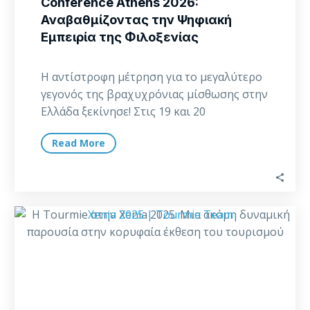
Conference Athens 2026:
Αναβαθμίζοντας την Ψηφιακή
Εμπειρία της Φιλοξενίας
Η αντίστροφη μέτρηση για το μεγαλύτερο
γεγονός της βραχυχρόνιας μίσθωσης στην
Ελλάδα ξεκίνησε! Στις 19 και 20
Φεβρουαρίου 2026, η…
Read More
Η
Tourmie
στην
Xenia
2025:
Μια