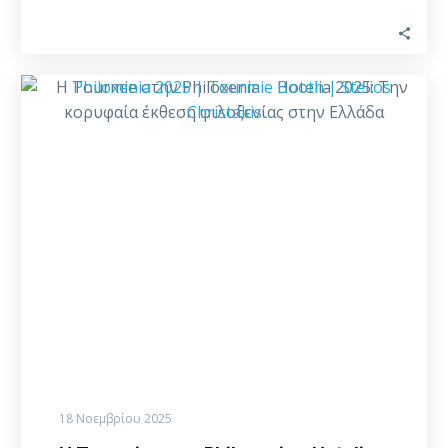
Η
Tourmie
στην
Philoxenia
–
Hotelia
2025:
Την
κορυφαία
έκθεση
φιλοξενίας
στην
Ελλάδα
18 Νοεμβρίου 2025