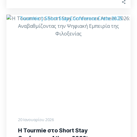
Η
Tourmie
στο
Short
Stay
Conference
Athens
2026:
Αναβαθμίζοντας
την
Ψηφιακή
Εμπειρία
της
Φιλοξενίας
20 Ιανουαρίου 2026
Η Tourmie στο Short Stay