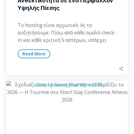
Ανθεκτικότητα σε ένα Περιβάλλον
Υψηλής Πίεσης
Το hosting είναι αγχωτικό. Ας το
συζητήσουμε. Πίσω από κάθε ομαλό check-
in και κάθε κριτική 5 αστέρων, υπάρχει
ένας property…
Read More
Σχεδιάζοντας
το
Guest
Journey
που
Κερδίζει
το