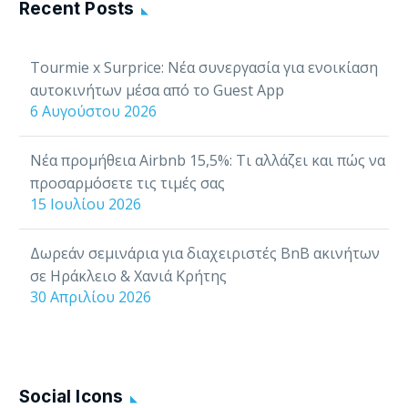
Lodgify, για να σας
Recent Posts
βοηθάει να
διαχειρίζεστε, να
Tourmie x Surprice: Νέα συνεργασία για ενοικίαση
εξυπηρετείτε και να
αυτοκινήτων μέσα από το Guest App
αλληλεπιδράτε με…
6 Αυγούστου 2026
Νέα προμήθεια Airbnb 15,5%: Τι αλλάζει και πώς να
προσαρμόσετε τις τιμές σας
15 Ιουλίου 2026
Δωρεάν σεμινάρια για διαχειριστές BnB ακινήτων
σε Ηράκλειο & Χανιά Κρήτης
30 Απριλίου 2026
Social Icons