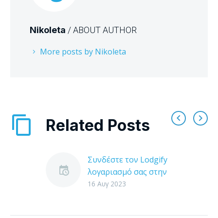
Nikoleta
/ ABOUT AUTHOR
More posts by Nikoleta
Related Posts
Συνδέστε τον Lodgify
λογαριασμό σας στην
Tourmie
16 Αυγ 2023
H Tourmie συνδέεται
με το λογισμικό της