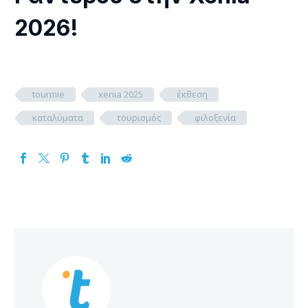
2026!
tourmie
xenia 2025
έκθεση
καταλύματα
τουρισμός
φιλοξενία