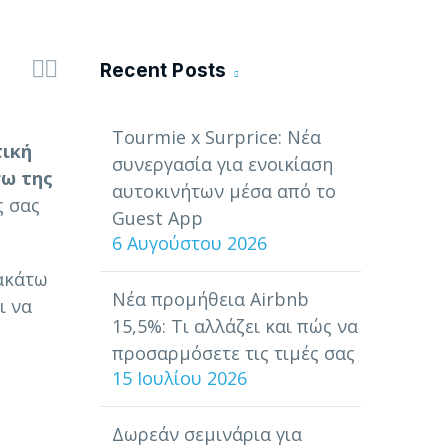


Recent Posts
Tourmie x Surprice: Νέα
ική
συνεργασία για ενοικίαση
σω της
αυτοκινήτων μέσα από το
ς σας
Guest App
6 Αυγούστου 2026
ρακάτω
Νέα προμήθεια Airbnb
ι να
15,5%: Τι αλλάζει και πώς να
προσαρμόσετε τις τιμές σας
15 Ιουλίου 2026
Δωρεάν σεμινάρια για