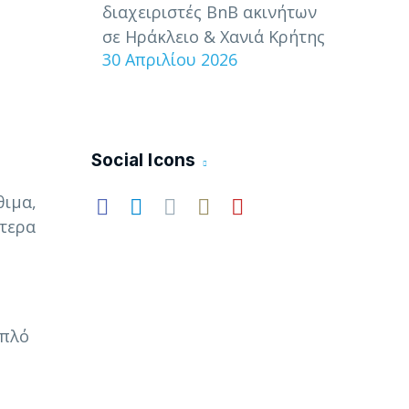
διαχειριστές BnB ακινήτων
σε Ηράκλειο & Χανιά Κρήτης
30 Απριλίου 2026
Social Icons
θιμα,
ίτερα
απλό