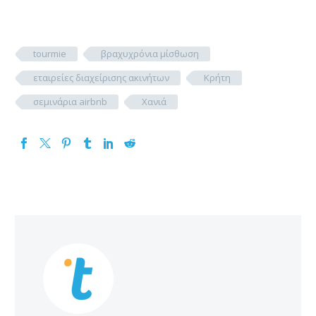
tourmie
βραχυχρόνια μίσθωση
εταιρείες διαχείρισης ακινήτων
Κρήτη
σεμινάρια airbnb
Χανιά