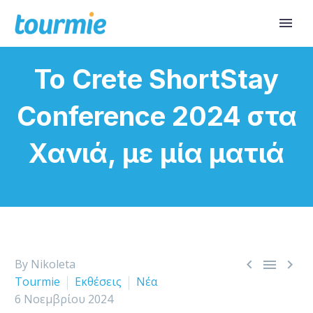
Το Crete ShortStay
Conference 2024 στα
Χανιά, με μία ματιά



By Nikoleta
Tourmie
Εκθέσεις
Νέα
6 Νοεμβρίου 2024