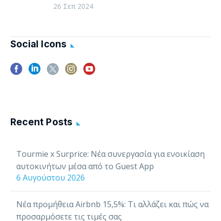
Καλώς ήρθατε στα νέα της
26 Σεπ 2024
Tourmie! Αυτός ο μήνας έχει
φέρει μια σειρά από νέα
χαρακτηριστικά και βελτιώσεις
Social Icons
στην πλατφόρμα…
Recent Posts
Tourmie x Surprice: Νέα συνεργασία για ενοικίαση
αυτοκινήτων μέσα από το Guest App
6 Αυγούστου 2026
Νέα προμήθεια Airbnb 15,5%: Τι αλλάζει και πώς να
προσαρμόσετε τις τιμές σας