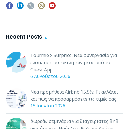
να σας βοηθάει να
διαχειρίζεστε, να
εξυπηρετείτε και να
αλληλεπιδράτε με…
Recent Posts
Tourmie x Surprice: Νέα συνεργασία για
ενοικίαση αυτοκινήτων μέσα από το
Guest App
6 Αυγούστου 2026
Νέα προμήθεια Airbnb 15,5%: Τι αλλάζει
και πώς να προσαρμόσετε τις τιμές σας
15 Ιουλίου 2026
Δωρεάν σεμινάρια για διαχειριστές BnB
ακινήτων σε Ηράκλειο & Χανιά Κρήτης