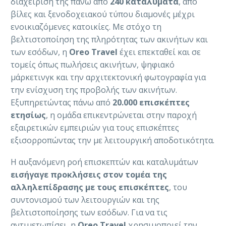
διαχείρισή της πάνω από
240 καταλύματα
, από
βίλες και ξενοδοχειακού τύπου διαμονές μέχρι
ενοικιαζόμενες κατοικίες. Με στόχο τη
βελτιστοποίηση της πληρότητας των ακινήτων και
των εσόδων, η
Oreo Travel
έχει επεκταθεί και σε
τομείς όπως πωλήσεις ακινήτων, ψηφιακό
μάρκετινγκ και την αρχιτεκτονική φωτογραφία για
την ενίσχυση της προβολής των ακινήτων.
Εξυπηρετώντας πάνω από
20.000 επισκέπτες
ετησίως
, η ομάδα επικεντρώνεται στην παροχή
εξαιρετικών εμπειριών για τους επισκέπτες
εξισορροπώντας την με λειτουργική αποδοτικότητα.
Η αυξανόμενη ροή επισκεπτών και καταλυμάτων
εισήγαγε προκλήσεις στον τομέα της
αλληλεπίδρασης με τους επισκέπτες
, του
συντονισμού των λειτουργιών και της
βελτιστοποίησης των εσόδων. Για να τις
αντιμετωπίσει, η
Oreo Travel
χρησιμοποιεί την