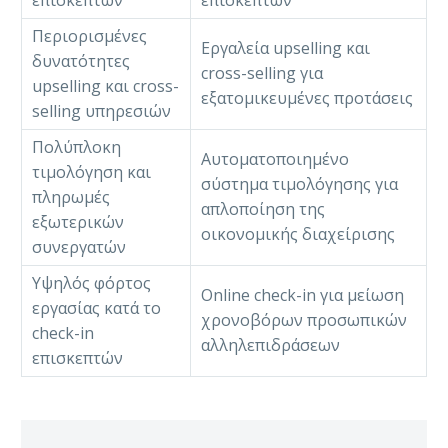
επισκεπτών
επισκεπτών
Περιορισμένες
Εργαλεία upselling και
δυνατότητες
cross-selling για
upselling και cross-
εξατομικευμένες προτάσεις
selling υπηρεσιών
Πολύπλοκη
Αυτοματοποιημένο
τιμολόγηση και
σύστημα τιμολόγησης για
πληρωμές
απλοποίηση της
εξωτερικών
οικονομικής διαχείρισης
συνεργατών
Υψηλός φόρτος
Online check-in για μείωση
εργασίας κατά το
χρονοβόρων προσωπικών
check-in
αλληλεπιδράσεων
επισκεπτών