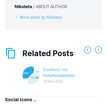
Nikoleta
/ ABOUT AUTHOR
More posts by Nikoleta
Related Posts
Συνδέστε τον
HotelAvailabilities
λογαριασμό σας στην
22 Νοέ 2023
Tourmie
H Tourmie συνδέεται
με το λογισμικό της
Social Icons
HotelAvailabilities, για