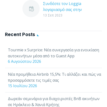
Συνδέστε τον Loggia
λογαριασμό σας στην
Tourmie
13 Σεπ 2023
H Tourmie συνδέεται
με το λογισμικό της
Loggia, για να σας
Recent Posts
βοηθάει να
διαχειρίζεστε, να
Tourmie x Surprice: Νέα συνεργασία για ενοικίαση
εξυπηρετείτε και να
αυτοκινήτων μέσα από το Guest App
αλληλεπιδράτε με…
6 Αυγούστου 2026
Νέα προμήθεια Airbnb 15,5%: Τι αλλάζει και πώς να
προσαρμόσετε τις τιμές σας
15 Ιουλίου 2026
Δωρεάν σεμινάρια για διαχειριστές BnB ακινήτων
σε Ηράκλειο & Χανιά Κρήτης