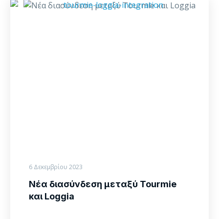
Νέα
διασύνδεση
μεταξύ
Tourmie
και
Loggia
6 Δεκεμβρίου 2023
Νέα διασύνδεση μεταξύ Tourmie
και Loggia