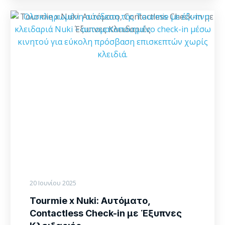
Tourmie
x
Nuki:
Αυτόματο,
Contactless
Check-
in
με
Έξυπνες
Κλειδαριές
20 Ιουνίου 2025
Tourmie x Nuki: Αυτόματο,
Contactless Check-in με Έξυπνες