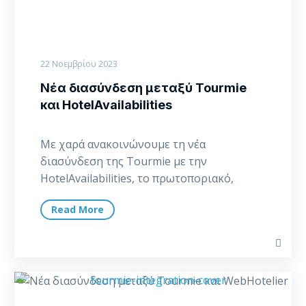
22 Νοεμβρίου 2023
Νέα διασύνδεση μεταξύ Tourmie
και HotelAvailabilities
Με χαρά ανακοινώνουμε τη νέα
διασύνδεση της Tourmie με την
HotelAvailabilities, το πρωτοποριακό,
ελληνικό σύστημα διαχείρισης καναλιών
Read More
πώλησης και online…
Νέα
διασύνδεση