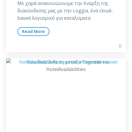
Με χαρά ανακοινώνουμε την έναρξη της
διασύνδεσης μας με την Loggia, ένα cloud-
based λογισμικό για καταλύματα
βραχυχρόνιας μίσθωσης. Με αυτή…
Read More
Νέα
διασύνδεση
μεταξύ
Tourmie
και
HotelAvailabilities