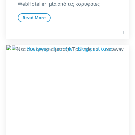
WebHotelier, μία από τις κορυφαίες
μηχανές κρατήσεων για ξενοδοχεία
Read More
παγκοσμίως….
Νέα
συνεργασία
μεταξύ
Tourmie
και
Hostaway