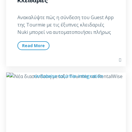
Κλειδαριές
Ανακαλύψτε πώς η σύνδεση του Guest App
της Tourmie με τις έξυπνες κλειδαριές
Nuki μπορεί να αυτοματοποιήσει πλήρως
τη διαδικασία…
Read More
Νέα
διασύνδεση
μεταξύ
Tourmie
και
RentalWise