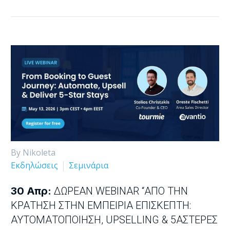
By Nikoleta
Εκδηλώσεις
Σεμινάρια
30 Απρ:
ΔΩΡΕΆΝ WEBINAR “ΑΠΌ ΤΗΝ
ΚΡΆΤΗΣΗ ΣΤΗΝ ΕΜΠΕΙΡΊΑ ΕΠΙΣΚΈΠΤΗ:
ΑΥΤΟΜΑΤΟΠΟΊΗΣΗ, UPSELLING & 5ΆΣΤΕΡΕΣ