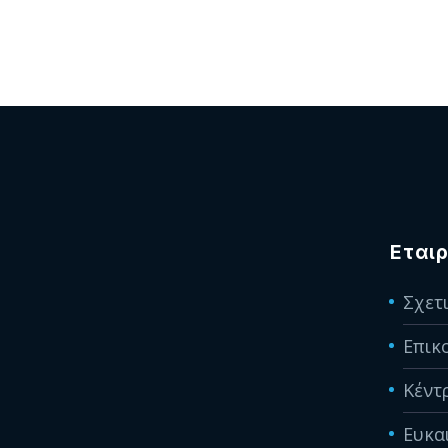
Εταιρ
Σχετ
Επικ
Κέντ
Ευκα