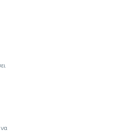
ει
 να