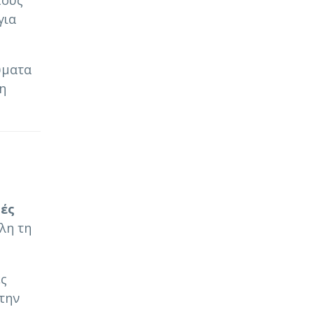
τους
για
ύματα
η
υές
όλη τη
ές
στην