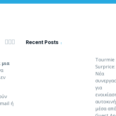



Recent Posts
Tourmie 
α μια
Surprice:
να
Νέα
Δεν
συνεργασ
για
ενοικίασ
ούν
αυτοκιν
mail ή
μέσα από
Guest A