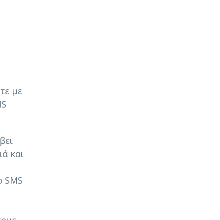
τε με
MS
βει
ιά και
ο SMS