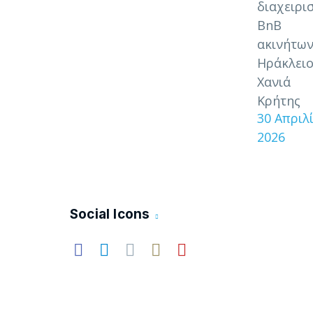
διαχειρι
BnB
ακινήτων
Ηράκλειο
Χανιά
Κρήτης
30 Απριλ
2026
Social Icons