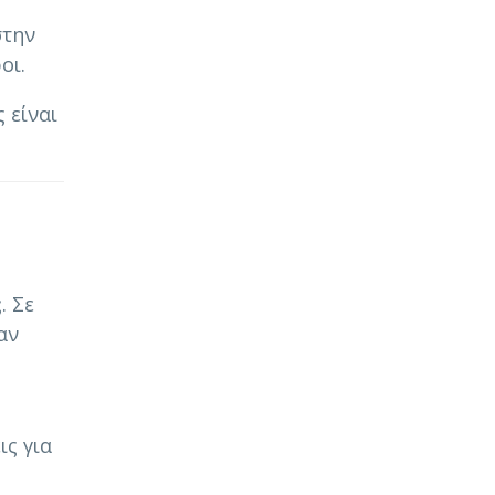
στην
οι.
 είναι
ς
. Σε
αν
ις για