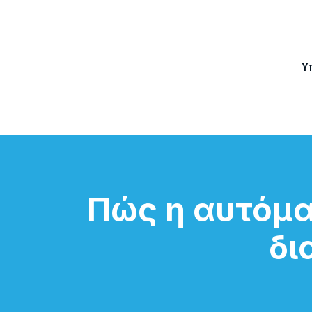
Υ
Πώς η αυτόμα
δι