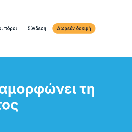
οι πόροι
Σύνδεση
Δωρεάν δοκιμή
ταμορφώνει τη
τος