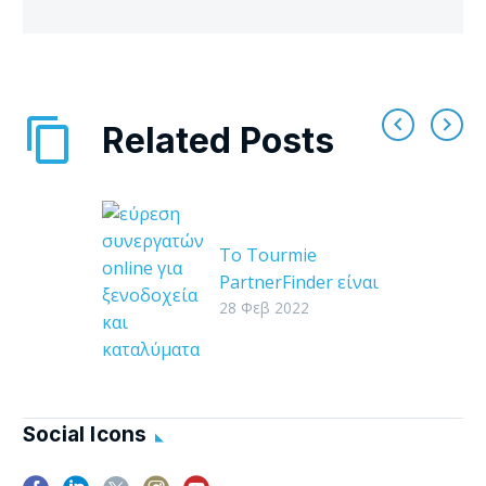
Related Posts
Το Tourmie
PartnerFinder είναι
πλέον διαθέσιμο!
28 Φεβ 2022
Εύρεση εξωτερικών
συνεργατών online
για ξενοδοχεία και
καταλύματα Το
Social Icons
ζητήσαμε και το
κάναμε! Με πολύ