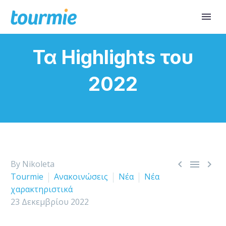
Τα Highlights του
2022



By Nikoleta
Tourmie
Ανακοινώσεις
Νέα
Νέα
χαρακτηριστικά
23 Δεκεμβρίου 2022