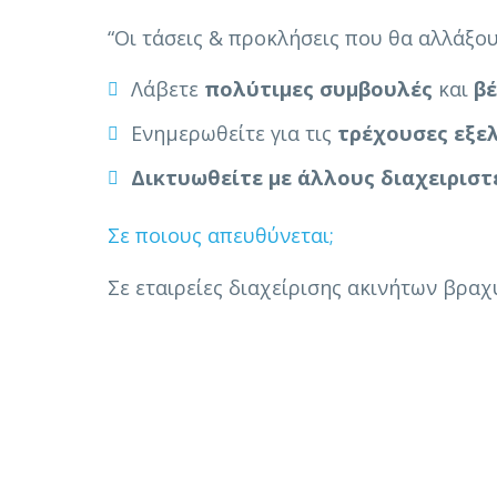
“Οι τάσεις & προκλήσεις που θα αλλάξου
Λάβετε
πολύτιμες συμβουλές
και
βέ
Ενημερωθείτε για τις
τρέχουσες εξελ
Δικτυωθείτε με άλλους διαχειριστ
Σε ποιους απευθύνεται;
Σε εταιρείες διαχείρισης ακινήτων βρα
Χώρος σεμιναρίου:
Triaena Business Center (
Λεωφ. Μεσογεί