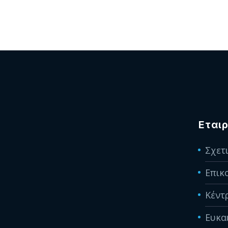
Εταιρ
Σχετ
Επικ
Κέντ
Ευκα