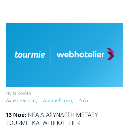
By Nikoleta
Ανακοινώσεις
Διασυνδέσεις
Νέα
13 Νοέ:
ΝΈΑ ΔΙΑΣΎΝΔΕΣΗ ΜΕΤΑΞΎ
TOURMIE ΚΑΙ WEBHOTELIER