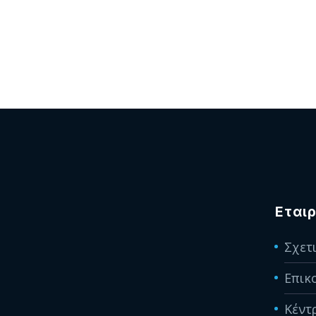
Εταιρ
Σχετ
Επικ
Κέντ