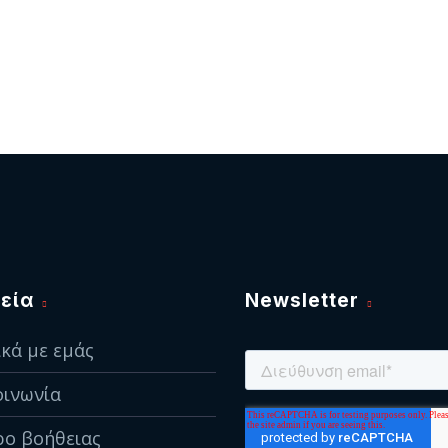
εία
Newsletter
ικά με εμάς
οινωνία
ρο βοήθειας