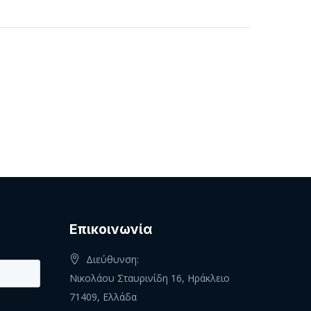
Eπικοινωνία
Διεύθυνση:
Νικολάου Σταυρινίδη 16, Ηράκλειο
71409, Ελλάδα