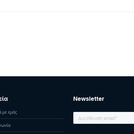
εία
Newsletter
ά με εμάς
νωνία